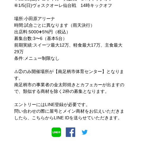
⑥1/5(日)ヴォスクオーレ仙台戦 14時キックオフ
場所:小田原アリーナ
時間:試合ごとに異なります（雨天決行）
出店料:5000➕5%円（税込）
募集台数:3〜6（基本5台）
前期実績:スイーツ最大12万、軽食最大17万、主食最大
29万
条件:メニュー制限なし
⚠️②のみ開催場所が【南足柄市体育センター】となりま
す。
南足柄市の事業者の金太郎焼きとカフェカーが出ますの
で、類似する商材を除く2枠の募集となります。
エントリーにはLINE登録が必要です。
問い合わせの際に屋号とメイン商材をお伝えいただきま
したら、こちらからLINE IDを送らせていただきます。