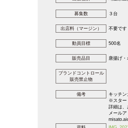
募集数
３台
出店料（マージン）
不要です
動員目標
500名
販売品目
唐揚げ・
ブランドコントロール
販売禁止物
備考
キッチン
※スター
詳細は、
メールア
misato.a
資料
IMG_202