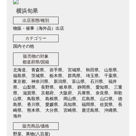
横浜旬果
出店形態/種別
物販・催事（海外品）出店
カテゴリー
国内その他
販売物の対象
都道府県/国籍
北海道、 青森県、 岩手県、 宮城県、 秋田県、 山形県、
福島県、 茨城県、 栃木県、 群馬県、 埼玉県、 千葉県、
東京都、 神奈川県、 新潟県、 富山県、 石川県、 福井
県、 山梨県、 長野県、 岐阜県、 静岡県、 愛知県、 三重
県、 滋賀県、 京都府、 大阪府、 兵庫県、 奈良県、 和歌
山県、 鳥取県、 島根県、 岡山県、 広島県、 山口県、 徳
島県、 香川県、 愛媛県、 高知県、 福岡県、 佐賀県、 長
崎県、 熊本県、 大分県、 宮崎県、 鹿児島県、 沖縄県、
海外
販売商品/価格
野菜、果物(八百屋)