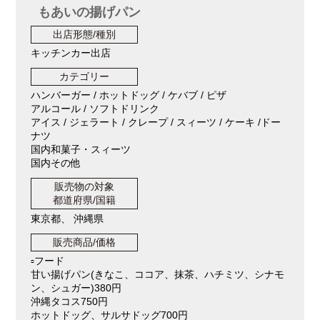
もあいの揚げパン
出店形態/種別
キッチンカー出店
カテゴリー
ハンバーガー / ホットドッグ / ケバブ / ピザ
アルコール / ソフトドリンク
アイス / ジェラート / クレープ / スィーツ / ケーキ /ドー
ナツ
国内和菓子・スィーツ
国内その他
販売物の対象
都道府県/国籍
東京都、 沖縄県
販売商品/価格
▫️フード
甘い揚げパン(きなこ、ココア、抹茶、ハチミツ、シナモ
ン、シュガー)380円
沖縄タコス750円
ホットドッグ、サルサドッグ700円