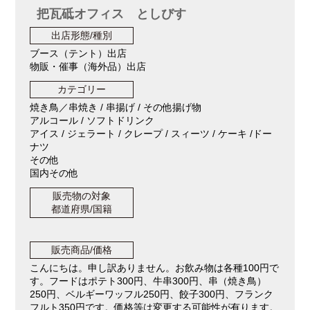
把瓦砥オフィス としびす
出店形態/種別
ブース（テント）出店
物販・催事（海外品）出店
カテゴリー
焼き鳥／串焼き / 串揚げ / その他揚げ物
アルコール / ソフトドリンク
アイス / ジェラート / クレープ / スィーツ / ケーキ /ドー
ナツ
その他
国内その他
販売物の対象
都道府県/国籍
販売商品/価格
こんにちは。申し訳ありません。お飲み物は各種100円で
す。フードはポテト300円、牛串300円、串（焼き鳥）
250円、ベルギーワッフル250円、餃子300円、フランク
フルト350円です。価格等は変更する可能性が有ります。